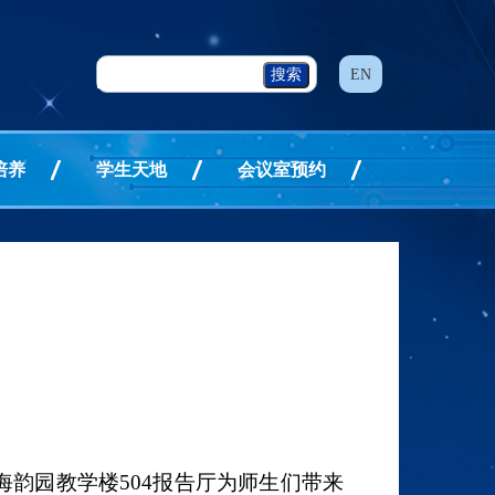
EN
培养
学生天地
会议室预约
海韵园教学楼
504
报告厅为师生们带来