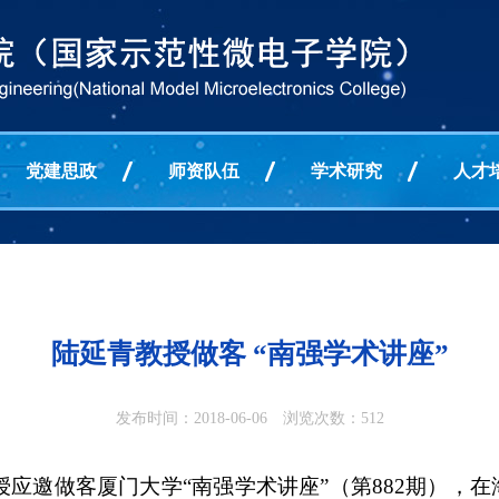
党建思政
师资队伍
学术研究
人才
陆延青教授做客 “南强学术讲座”
发布时间：2018-06-06 浏览次数：
512
授应邀做客厦门大学
“
南强学术讲座
”
（第
882
期），在