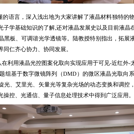
懂的语言，深入浅出地为大家讲解了液晶材料独特的
光子学基础知识的了解
,
还对液晶发展史以及目前液晶
晶黑板、可调谐光学透镜等。陆教授特别指出，拓展
界同仁齐心协力、协同发展。
队在利用液晶光控图案化取向实现应用于可见
-
近红外
-
题组基于数字微镜阵列（
DMD
）的微区液晶光取向
旋光、艾里光、矢量光等复杂光场的动态变换和调控
光操控、光通信、量子信息处理技术中得到广泛应用