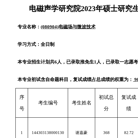
电磁声学研究院
2023
年硕士研究
专业名称：
(080904)
电磁场与微波技术
学习方式：全日制
本专业招生计划共
6
人，已录取推免生
1
人，已录取一志愿考
本专业初试含自命题科目，复试成绩占总成绩的权重为：
9
序
初试总
复试成
考生编号
考生姓名
号
分
绩
1
144303138000130
谢嘉豪
368
82.72