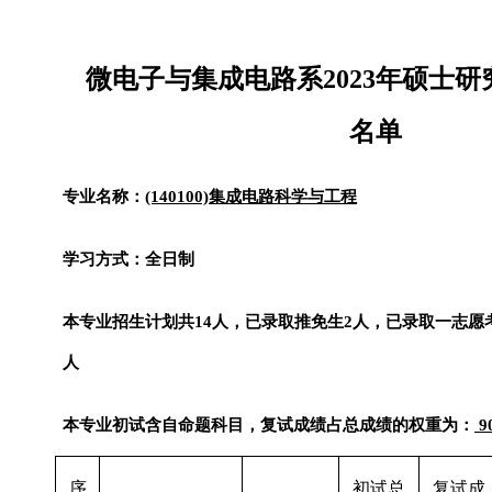
微电子与集成电路系
2023
年硕士研
名单
专业名称：
(140100)
集成电路科学与工程
学习方式：全日制
本专业招生计划共
14
人，已录取推免生
2
人，已录取一志愿
人
本专业初试含自命题科目，复试成绩占总成绩的权重为：
9
序
初试总
复试成