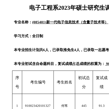
电子工程系
2023
年硕士研究生
专业名称：
(085401)
新一代电子信息技术（含量子技术等）
学习方式：全日制
本专业招生计划共
6
人，已录取推免生
4
人，已录取一志愿考
本专业初试含自命题科目，复试成绩占总成绩的权重为：
9
序
初试总
复试成
考生编号
考生姓名
号
分
绩
1
910023420101327
何苇
445
91.3