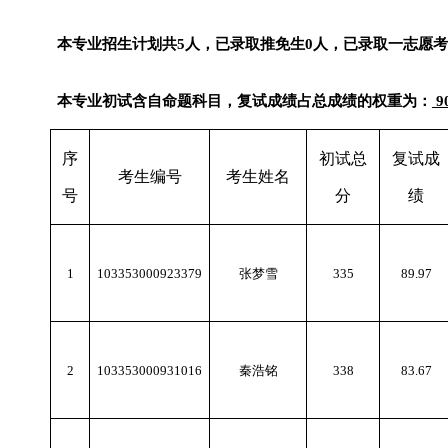
本专业招生计划共
5
人，已录取推免生
0
人，已录取一志愿考
本专业初试含自命题科目，复试成绩占总成绩的权重为：
9
序
初试总
复试成
考生编号
考生姓名
号
分
绩
1
103353000923379
张梦雪
335
89.97
2
103353000931016
秦浩铭
338
83.67