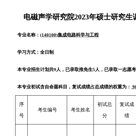
电磁声学研究院
2023
年硕士研究生
专业名称：
(140100)
集成电路科学与工程
学习方式：全日制
本专业招生计划共
9
人，已录取推免生
5
人，已录取一志愿考
本专业初试含自命题科目，复试成绩占总成绩的权重为：
9
序
初试总
复试成
考生编号
考生姓名
号
分
绩