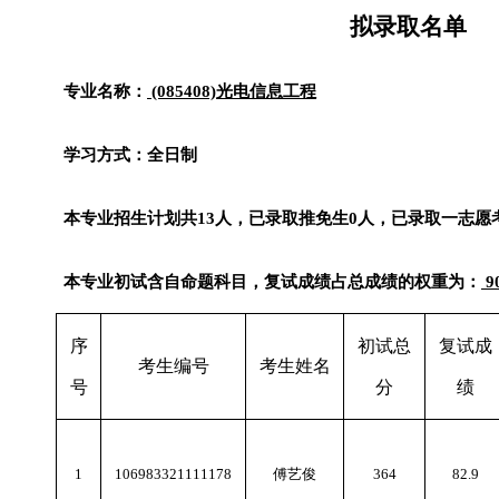
拟录取名单
专业名称：
(085408)
光电信息工程
学习方式：全日制
本专业招生计划共
13
人，已录取推免生
0
人，已录取一志愿
本专业初试含自命题科目，复试成绩占总成绩的权重为：
9
序
初试总
复试成
考生编号
考生姓名
号
分
绩
1
106983321111178
傅艺俊
364
82.9