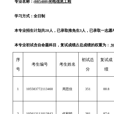
专业名称：
(085408)
光电信息工程
学习方式：全日制
本专业招生计划共
20
人，已录取推免生
3
人，已录取一志愿
本专业初试含自命题科目，复试成绩占总成绩的权重为：
9
序
初试总
复试成
考生编号
考生姓名
号
分
绩
1
105583772113460
周思佳
351
88.8
2
105613111012842
代和韬
381
87.6