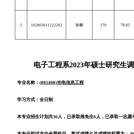
2
102863611222262
孙鹏
376
78.85
调
电子工程系
2023
年硕士研究生
专业名称：
(085408)
光电信息工程
学习方式：全日制
本专业招生计划共
36
人，已录取推免生
6
人，已录取一志愿
本专业初试含自命题科目，复试成绩占总成绩的权重为：
9