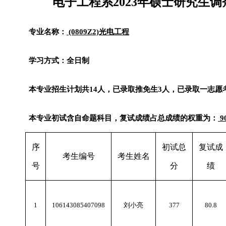
调
电子工程系
2023
年硕士研究生
专业名称：
(0809Z2)
光电工程
学习方式：全日制
本专业招生计划共
14
人，已录取推免生
3
人，已录取一志愿
本专业初试含自命题科目，复试成绩占总成绩的权重为：
9
序
初试总
复试成
考生编号
考生姓名
号
分
绩
1
106143085407098
刘小亮
377
80.8