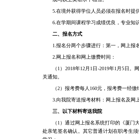
5.
在境外获得学位人员必须在报名时提
6.
在学期间课程学习成绩优良，专业知
二、报名方式
1.
报名分两个步骤进行：第一，网上报
2.
网上报名和网上缴费时间：
（
1
）
2018
年
12
月
1
日
-2019
年
1
月
5
日。
关通知。
（
2
）报考费每人
160
元，报考费一经缴
3.
向我院寄送报考材料：网上报名及网
三、以下材料寄送我院
（
1
）通过网上报名系统打印的《厦门
处亲笔签名确认。其它普通计划在职考生须