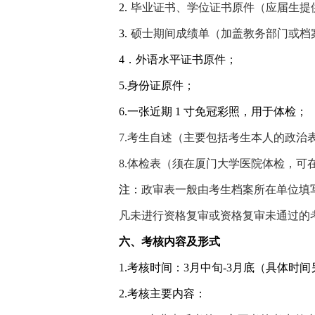
2.
毕业证书、学位证书原件（应届生提
3.
硕士期间成绩单（加盖教务部门或档
4
．外语水平证书原件；
5.
身份证原件；
6.
一张近期
1
寸免冠彩照，用于体检；
7.
考生自述（主要包括考生本人的政治
8.
体检表（须在厦门大学医院体检，可
注：
政审表一般由考生档案所在单位填
凡未进行资格复审或资格复审未通过的
六、考核内容及形式
1.
考核时间：
3
月中旬
-3
月底（具体时间
2.
考核主要内容：