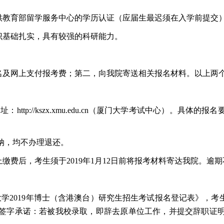
供教育部留学服务中心的学历认证（应届生最迟须在入学前提交
识基础扎实，具有较强的科研能力。
名及网上支付报考费；第二，向我院寄送相关报名材料。以上两
网址：
http://kszx.xmu.edu.cn
（厦门大学考试中心）。具体的报名
纳，均不办理退还。
上缴费后，考生须于
2019
年
1
月
12
日前将报考材料寄达我院。逾期
大学
2019
年博士（含港澳台）研究生招生考试报名登记表》，考生
签字承诺：若被我校录取，即辞去原单位工作，并提交辞职证