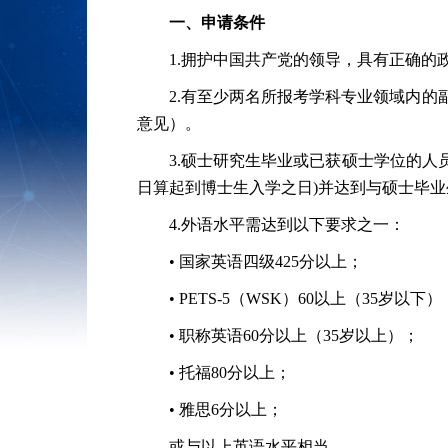
一、申请条件
1.
拥护中国共产党的领导，具有正确的
2.
有至少两名所报考学科专业领域内的
意见）。
3.
硕士研究生毕业或已获硕士学位的人
日算起到博士生入学之日
)
并达到与硕士毕业
4.
外语水平需达到以下要求之一：
• 国家英语四级
425
分以上；
•
PETS-5
（
WSK
）
60
以上（
35
岁以下）
• 职称英语
60
分以上（
35
岁以上）；
• 托福
80
分以上；
• 雅思
6
分以上；
或与以上英语水平相当。