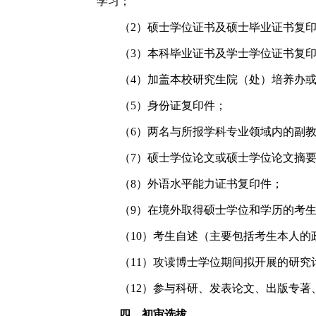
学习；
（
2
）
硕士学位证书及硕士毕业证书复
（
3
）
本科毕业证书及学士学位证书复
（
4
）
加盖本校研究生院（处）培养办
（
5
）身份证复印件；
（
6
）两名与所报学科专业领域内的副
（
7
）
硕士学位论文或硕士学位论文摘
（
8
）外语水平能力证书复印件；
（
9
）在境外取得硕士学位和学历的考
（
10
）考生自述（主要包括考生本人的
（
11
）攻读博士学位期间拟开展的研究
（
12
）参与科研、发表论文、出版专著
四、初审选拔