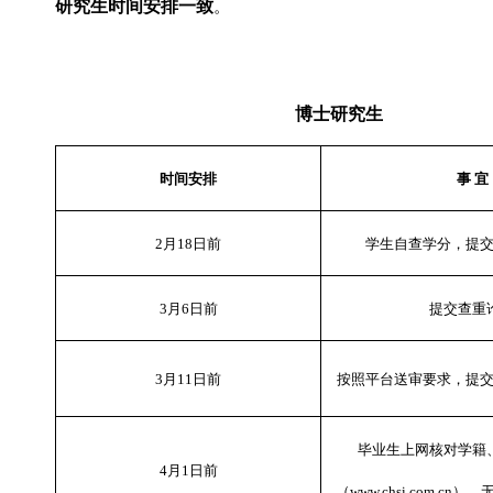
研究生时间安排一致
。
博士研究生
时间安排
事 宜
2
月
18
日前
学生自查学分，提
3
月
6
日前
提交查重
3
月
11
日前
按照平台送审要求，提
毕业生上网核对学籍
4
月
1
日前
（
www.chsi.com.cn
），