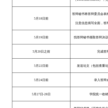
答辩秘书将答辩委员会表
5
月
18
日前
注意信息填写全面，答
5
月
19
日前
找答辩秘书领取答辩决
5
月
20
日之前
完成答
5
月
22
日前
发送论文（包括查重
5
月
24
日前
录入答辩
5
月
27
日
-28
日
学院统一收