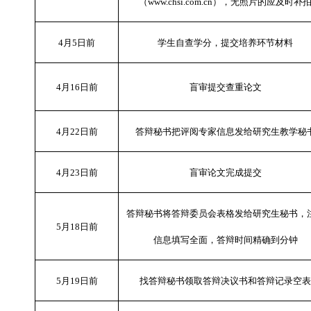
（
www.chsi.com.cn
），无照片的应及时补
4
月
5
日前
学生自查学分，提交培养环节材料
4
月
16
日前
盲审提交查重论文
4
月
22
日前
答辩秘书把评阅专家信息发给研究生教学秘
4
月
23
日前
盲审论文完成提交
答辩秘书将答辩委员会表格发给研究生秘书，
5
月
18
日前
信息填写全面，答辩时间精确到分钟
5
月
19
日前
找答辩秘书领取答辩决议书和答辩记录空表