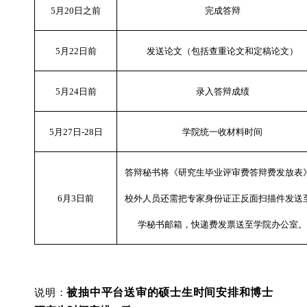
5
月
20
日之前
完成答辩
5
月
22
日前
发送论文（包括查重论文和定稿论文）
5
月
24
日前
录入答辩成绩
5
月
27
日
-28
日
学院统一收材料时间
答辩秘书将《研究生毕业评审费答辩费发放表
6
月
3
日前
校外人员还需把专家身份证正反面扫描件发送
学秘书邮箱，快递费发票送至学院办公室。
被抽中平台送审的硕士生时间安排和博士
说明：