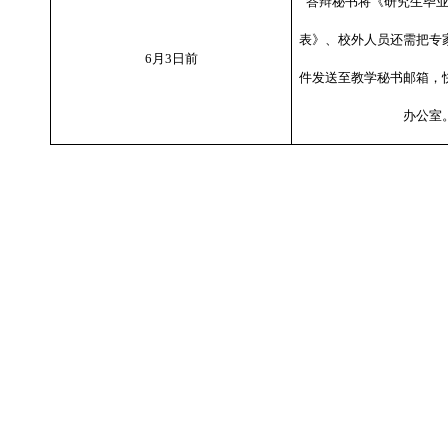
答辩秘书将《研究生毕
表》、校外人员还需把专
6
月
3
日前
件发送至教学秘书邮箱，
办公室