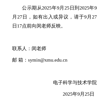
公示期从
2025
年
9
月
25
日到
2025
年
9
月
27
日，如有出入或异议，请于
9
月
27
日
17
点前向闵老师反映。
联系人：闵老师
邮 箱：
symin@xmu.edu.cn
电子科学与技术学院
2025
年
9
月
25
日