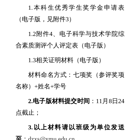
1.
本科生优秀学生奖学金申请表
（电子版，见附件
3
）
1.2
附件
4
、电子科学与技术学院综
合素质测评个人评定表（电子版）
1.3
相关证明材料（电子版）
材料命名方式：七项奖（参评奖项
名称）
+
姓名
+
学号
2.
电子版材料提交时间
：
11
月
8
日
24
点截止；
3.
以上材料请以班级为单位发送
至
：
dzxs@xmu.edu.cn