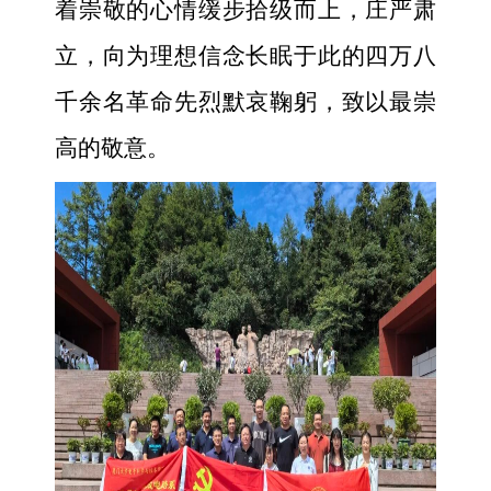
着崇敬的心情缓步拾级而上，庄严肃
立，向为理想信念长眠于此的四万八
千余名革命先烈默哀鞠躬，致以最崇
高的敬意。