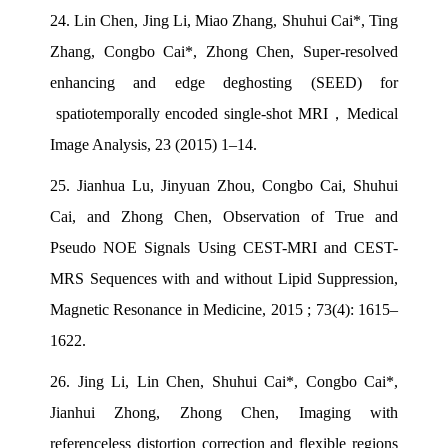
24.
Lin Chen, Jing Li, Miao Zhang, Shuhui Cai*, Ting
Zhang, Congbo Cai*, Zhong Chen, Super-resolved
enhancing and edge deghosting (SEED) for
spatiotemporally encoded single-shot MRI
，
Medical
Image Analysis, 23 (2015) 1–14.
25.
Jianhua Lu, Jinyuan Zhou, Congbo Cai, Shuhui
Cai, and Zhong Chen, Observation of True and
Pseudo NOE Signals Using CEST-MRI and CEST-
MRS Sequences with and without Lipid Suppression,
Magnetic Resonance in Medicine, 2015 ; 73(4): 1615–
1622.
26.
Jing Li, Lin Chen, Shuhui Cai*, Congbo Cai*,
Jianhui Zhong, Zhong Chen, Imaging with
referenceless distortion correction and flexible regions