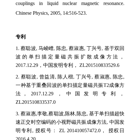
couplings in liquid nuclear magnetic resonance.
Chinese Physics, 2005, 14:516-523.
专利
1.
蔡聪波
,
马崚嶒
,
陈忠
,
蔡淑惠
,
丁兴号
,
基于双回
波的单扫描定量磁共振扩散成像方法，
2017.12.29
，中国发明专利，
ZL201510833529.6
2.
蔡聪波
,
曾益清
,
陈人楷
,
丁兴号
,
蔡淑惠
,
陈忠
,
一种基于重叠回波的单扫描定量磁共振
T2
成像方
法
, 2017.12.29
，中国发明专利，
ZL201510833537.0
3.
蔡淑惠
,
李敬
,
蔡聪波
,
陈林
,
陈忠
,
基于单扫描超快
速正交时空编码的小视野磁共振成像方法
,
中国发
明专利
,
授权号：
ZL 201410057472.0
，
授权日
2016.4.20