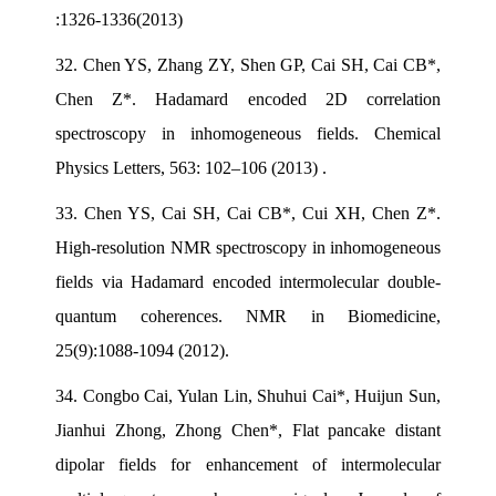
:1326-1336(2013)
32.
Chen YS, Zhang ZY, Shen GP, Cai SH, Cai CB*,
Chen Z*. Hadamard encoded 2D correlation
spectroscopy in inhomogeneous fields. Chemical
Physics Letters, 563: 102–106 (2013) .
33.
Chen YS, Cai SH, Cai CB*, Cui XH, Chen Z*.
High-resolution NMR spectroscopy in inhomogeneous
fields via Hadamard encoded intermolecular double-
quantum coherences. NMR in Biomedicine,
25(9):1088-1094 (2012).
34.
Congbo Cai, Yulan Lin, Shuhui Cai*, Huijun Sun,
Jianhui Zhong, Zhong Chen*, Flat pancake distant
dipolar fields for enhancement of intermolecular