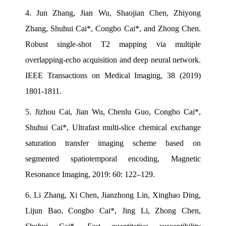
4.
Jun Zhang, Jian Wu, Shaojian Chen, Zhiyong
Zhang, Shuhui Cai*, Congbo Cai*, and Zhong Chen.
Robust single-shot T2 mapping via multiple
overlapping-echo acquisition and deep neural network.
IEEE Transactions on Medical Imaging, 38 (2019)
1801-1811.
5.
Jizhou Cai, Jian Wu, Chenlu Guo, Congbo Cai*,
Shuhui Cai*, Ultrafast multi-slice chemical exchange
saturation transfer imaging scheme based on
segmented spatiotemporal encoding, Magnetic
Resonance Imaging, 2019: 60: 122–129.
6.
Li Zhang, Xi Chen, Jianzhong Lin, Xinghao Ding,
Lijun Bao, Congbo Cai*, Jing Li, Zhong Chen,