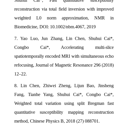
Shuhui Cai*, Fast quantitative susceptibility
reconstruction via total field inversion with improved
weighted L0 norm approximation, NMR in
Biomedicine, DOI: 10.1002/nbm.4067, 2019
7.
Yao Luo, Jun Zhang, Lin Chen, Shuhui Cai*,
Congbo Cai*, Accelerating multi-slice
spatiotemporally encoded MRI with simultaneous echo
refocusing, Journal of Magnetic Resonance 296 (2018)
12–22.
8.
Lin Chen, Zhiwei Zheng, Lijun Bao, Jinsheng
Fang, Tianhe Yang, Shuhui Cai*, Congbo Cai*,
Weighted total variation using split Bregman fast
quantitative susceptibility mapping reconstruction
method, Chinese Physics B, 2018 (27) 088701.