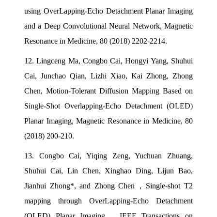
using OverLapping-Echo Detachment Planar Imaging
and a Deep Convolutional Neural Network, Magnetic
Resonance in Medicine, 80 (2018) 2202-2214.
12.
Lingceng Ma, Congbo Cai, Hongyi Yang, Shuhui
Cai, Junchao Qian, Lizhi Xiao, Kai Zhong, Zhong
Chen, Motion-Tolerant Diffusion Mapping Based on
Single-Shot Overlapping-Echo Detachment (OLED)
Planar Imaging, Magnetic Resonance in Medicine, 80
(2018) 200-210.
13.
Congbo Cai, Yiqing Zeng, Yuchuan Zhuang,
Shuhui Cai, Lin Chen, Xinghao Ding, Lijun Bao,
Jianhui Zhong*, and Zhong Chen
，
Single-shot T2
mapping through OverLapping-Echo Detachment
(OLED) Planar Imaging
，
IEEE Transactions on