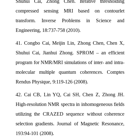
Shuhui Cai, Zhong Chen. Iterative thresholding
compressed sensing MRI based on contourlet
transform. Inverse Problems in Science and
Engineering, 18:737-758 (2010).
41.
Congbo Cai, Meijin Lin, Zhong Chen, Chen X,
Shuhui Cai, Jianhui Zhong. SPROM – an efficient
program for NMR/MRI simulations of inter- and intra-
molecular multiple quantum coherences. Comptes
Rendus Physique, 9:119-126 (2008).
42.
Cai CB, Lin YQ, Cai SH, Chen Z, Zhong JH.
High-resolution NMR spectra in inhomogeneous fields
utilizing the CRAZED sequence without coherence
selection gradients. Journal of Magnetic Resonance,
193:94-101 (2008).