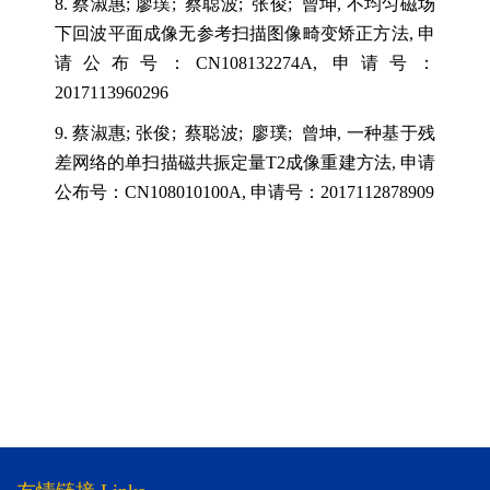
8.
蔡淑惠
;
廖璞
;
蔡聪波
;
张俊
;
曾坤
,
不均匀磁场
下回波平面成像无参考扫描图像畸变矫正方法
,
申
请公布号：
CN108132274A,
申请号：
2017113960296
9.
蔡淑惠
;
张俊
;
蔡聪波
;
廖璞
;
曾坤
,
一种基于残
差网络的单扫描磁共振定量
T2
成像重建方法
,
申请
公布号：
CN108010100A,
申请号：
2017112878909