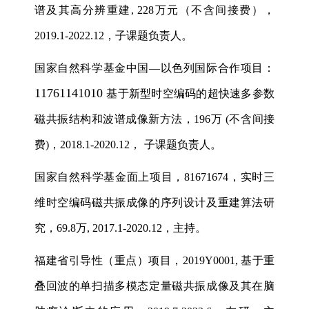
谱及其高分辨重建
, 228
万元（不含间接费），
2019.1-2022.12
，子课题负责人。
国家自然科学基金中国
—
以色列国际合作项目：
11761141010
基于新型时空编码的超快速多参数
磁共振结构和波谱成像新方法，
196
万
(
不含间接
费
)
，
2018.1-2020.12
，
子课题负责人。
国家自然科学基金面上项目，
81671674
，实时三
维时空编码磁共振成像的序列设计及重建算法研
究，
69.8
万
, 2017.1-2020.12
，主持。
福建省引导性（重点）项目，
2019Y0001,
基于重
叠回波的单扫描多模态定量磁共振成像及其在脑