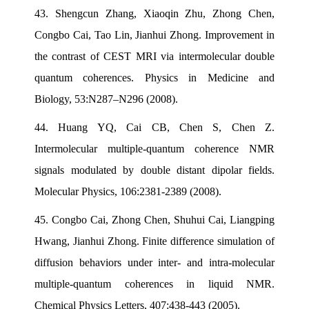
43.
Shengcun Zhang, Xiaoqin Zhu, Zhong Chen,
Congbo Cai, Tao Lin, Jianhui Zhong. Improvement in
the contrast of CEST MRI via intermolecular double
quantum coherences. Physics in Medicine and
Biology, 53:N287–N296 (2008).
44.
Huang YQ, Cai CB, Chen S, Chen Z.
Intermolecular multiple-quantum coherence NMR
signals modulated by double distant dipolar fields.
Molecular Physics, 106:2381-2389 (2008).
45.
Congbo Cai, Zhong Chen, Shuhui Cai, Liangping
Hwang, Jianhui Zhong. Finite difference simulation of
diffusion behaviors under inter- and intra-molecular
multiple-quantum coherences in liquid NMR.
Chemical Physics Letters, 407:438-443 (2005).