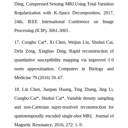
Ding, Compressed Sensing MRI Using Total Variation
Regularization with K-Space Decomposition, 2017,
24th, IEEE International Conference on Image
Processing (ICIP), 3061-3065 .
17.
Congbo Cai*, Xi Chen, Weijun Liu, Shuhui Cai,
Delu Zeng, Xinghao Ding, Rapid reconstruction of
quantitative susceptibility mapping via improved ℓ0
norm approximation, Computers in Biology and
Medicine 79 (2016) 59–67.
18.
Lin Chen, Jianpan Huang, Ting Zhang, Jing Li,
Congbo Cai*, Shuhui Cai*, Variable density sampling
and non-Cartesian super-resolved reconstruction for
spatiotemporally encoded single-shot MRI, Journal of
Magnetic Resonance, 2016, 272: 1–9.