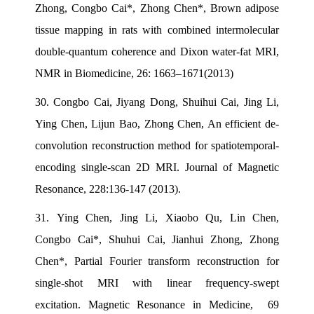
Zhong, Congbo Cai*, Zhong Chen*, Brown adipose
tissue mapping in rats with combined intermolecular
double-quantum coherence and Dixon water-fat MRI,
NMR in Biomedicine, 26: 1663–1671(2013)
30.
Congbo Cai, Jiyang Dong, Shuihui Cai, Jing Li,
Ying Chen, Lijun Bao, Zhong Chen, An efficient de-
convolution reconstruction method for spatiotemporal-
encoding single-scan 2D MRI. Journal of Magnetic
Resonance, 228:136-147 (2013).
31.
Ying Chen, Jing Li, Xiaobo Qu, Lin Chen,
Congbo Cai*, Shuhui Cai, Jianhui Zhong, Zhong
Chen*, Partial Fourier transform reconstruction for
single-shot MRI with linear frequency-swept
excitation. Magnetic Resonance in Medicine, 69