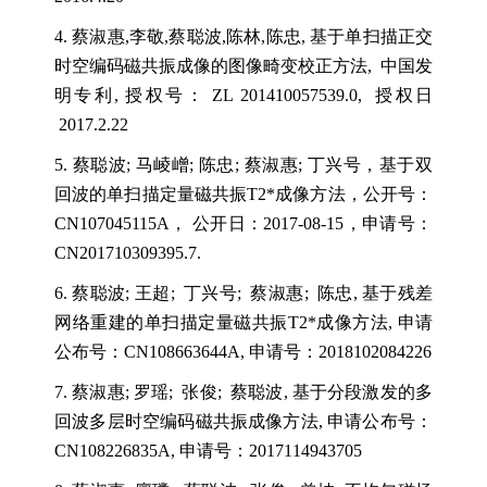
4.
蔡淑惠
,
李敬
,
蔡聪波
,
陈林
,
陈忠
,
基于单扫描正交
时空编码磁共振成像的图像畸变校正方法
,
中国发
明专利
,
授权号：
ZL 201410057539.0,
授权日
2017.2.22
5.
蔡聪波
;
马崚嶒
;
陈忠
;
蔡淑惠
;
丁兴号，基于双
回波的单扫描定量磁共振
T2*
成像方法，公开号：
CN107045115A
，
公开日：
2017-08-15
，申请号：
CN201710309395.7.
6.
蔡聪波
;
王超
;
丁兴号
;
蔡淑惠
;
陈忠
,
基于残差
网络重建的单扫描定量磁共振
T2*
成像方法
,
申请
公布号：
CN108663644A,
申请号：
2018102084226
7.
蔡淑惠
;
罗瑶
;
张俊
;
蔡聪波
,
基于分段激发的多
回波多层时空编码磁共振成像方法
,
申请公布号：
CN108226835A,
申请号：
2017114943705