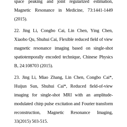
space peaking and joint regularized estimation,
Magnetic Resonance in Medicine, 73:1441-1449
(2015).
22.
Jing Li, Congbo Cai, Lin Chen, Ying Chen,
Xiaobo Qu, Shuhui Cai, Flexible reduced field of view
magnetic resonance imaging based on single-shot
spatiotemporally encoded technique, Chinese Physics
B, 24:108703 (2015).
23.
Jing Li, Miao Zhang, Lin Chen, Congbo Cai*,
Huijun Sun, Shuhui Cai*, Reduced field-of-view
imaging for single-shot MRI with an amplitude-
modulated chirp pulse excitation and Fourier transform
reconstruction, Magnetic Resonance Imaging,
33(2015) 503-515.