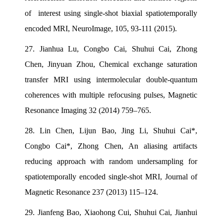
of interest using single-shot biaxial spatiotemporally
encoded MRI, NeuroImage, 105, 93-111 (2015).
27.
Jianhua Lu, Congbo Cai, Shuhui Cai, Zhong
Chen, Jinyuan Zhou, Chemical exchange saturation
transfer MRI using intermolecular double-quantum
coherences with multiple refocusing pulses, Magnetic
Resonance Imaging 32 (2014) 759–765.
28.
Lin Chen, Lijun Bao, Jing Li, Shuhui Cai*,
Congbo Cai*, Zhong Chen, An aliasing artifacts
reducing approach with random undersampling for
spatiotemporally encoded single-shot MRI, Journal of
Magnetic Resonance 237 (2013) 115–124.
29.
Jianfeng Bao, Xiaohong Cui, Shuhui Cai, Jianhui