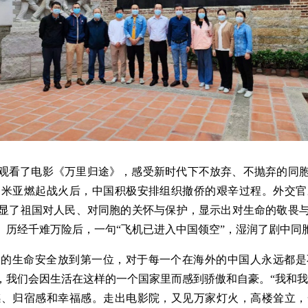
观看了电影《万里归途》，感受新时代下不放弃、不抛弃的同
努米亚燃起战火后，中国积极安排组织撤侨的艰辛过程。外交官
显了祖国对人民、对同胞的关怀与保护，显示出对生命的敬畏
。历经千难万险后，一句“飞机已进入中国领空”，湿润了剧中同
民的生命安全放到第一位，对于每一个在海外的中国人永远都是
，我们会因生活在这样的一个国家里而感到骄傲和自豪。“我和我
感、归宿感和幸福感。走出电影院，又见万家灯火，高楼耸立，