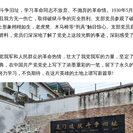
争旧址，学习革命同志不放弃、不抛弃的革命情。1930年5
且我方无一伤亡，取得破狱斗争的完全胜利。支部党员参观了
士形象栩栩如生，老虎凳、木马椅等“刑具”触目惊心。支部党
资料，党员们深深地了解了党史上这段光辉的事迹，深刻感受
党我军和人民群众的革命热情，壮大了我党我军的力量，坚定
典，在中国共产党党史上写下了浓墨重彩的一笔，留下了永久
努力学习，不负期待，在这片英雄的土地上谱写新篇章!