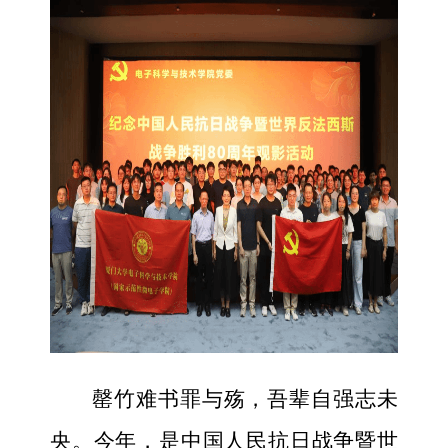
罄竹难书罪与殇，吾辈自强志未
央。今年，是中国人民抗日战争暨世