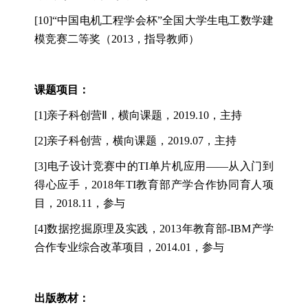
[10]“
中国电机工程学会杯
”
全国大学生电工数学建
模竞赛二等奖（
2013
，指导教师）
课题项目：
[1]
亲子科创营
Ⅱ
，横向课题，
2019.10
，主持
[2]
亲子科创营，横向课题，
2019.07
，主持
[3]
电子设计竞赛中的
TI
单片机应用
——
从入门到
得心应手，
2018
年
TI
教育部产学合作协同育人项
目，
2018.11
，参与
[4]
数据挖掘原理及实践，
2013
年教育部
-IBM
产学
合作专业综合改革项目，
2014.01
，参与
出版教材：