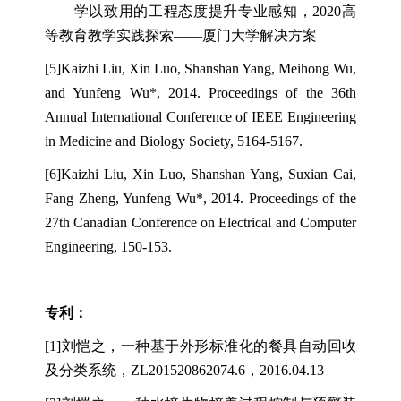
——学以致用的工程态度提升专业感知，2020高
等教育教学实践探索——厦门大学解决方案
[5]Kaizhi Liu, Xin Luo, Shanshan Yang, Meihong Wu,
and Yunfeng Wu*, 2014. Proceedings of the 36th
Annual International Conference of IEEE Engineering
in Medicine and Biology Society, 5164-5167.
[6]Kaizhi Liu, Xin Luo, Shanshan Yang, Suxian Cai,
Fang Zheng, Yunfeng Wu*, 2014. Proceedings of the
27th Canadian Conference on Electrical and Computer
Engineering, 150-153.
专利：
[1]
刘恺之，一种基于外形标准化的餐具自动回收
及分类系统，
ZL201520862074.6
，
2016.04.13