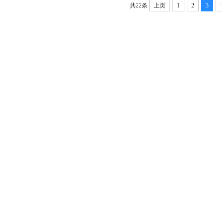
共22条
上页
1
2
3