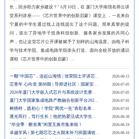
长，回乡助力家乡建设？” 6月10日，在 厦门大学南强名师云讲
堂系列讲座——《芯片世界中的创新启蒙》课堂上 ，一名来自
宁夏的中学生通过线上连线提出了这个问题。简单真挚的提
问，道出了异地学子投身科技创新、服务家乡发展的共同心
声，也让这堂芯片公开课被赋予了别样的山海温度。由电子科
学与技术学院、集成电路学院牵头打造、面向全校开放的通识
课程《芯片世界中的创新启蒙》...
一颗“中国芯”，连起山海情 | 张荣院士开讲芯片公开课，带你走进神奇的第三代半导体
2026-06-15
芯青年 心向党 第88期 | 导师进社区：国家安全记心间 反诈防骗护青春
2026-07-05
2026年厦门大学嵌入式芯片与系统设计竞赛正式启动
2026-07-05
厦门大学国家集成电路产教融合创新平台2026年工程技术系列专业技术中初级职务人员招聘启事
2026-07-02
树榜样，践初心！学院“两优一先”表彰名单来了
2026-07-01
逐光而行，笃行生长｜他把热爱活成大学生活的全部答案
2026-06-30
“毕业季 · 断舍离”闲置互换市集来啦！
2026-06-19
卓越学风 | 第七期芯芯之火期末补习班圆满收官
2026-06-16