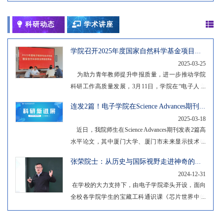
科研动态
学术讲座
学院召开2025年度国家自然科学基金项目申报指导会
2025-03-25
为助力青年教师提升申报质量，进一步推动学院
科研工作高质量发展，3月11日，学院在“电子人之
家”师生共享空间召开2025年度国家自然科学基金面
连发2篇！电子学院在Science Advances期刊发表高水平论文
上及青年科学基金（C类）项目申报指导会，邀请学
2025-03-18
院资深教授团队为青年教师一对一指导，提升项目
近日，我院师生在Science Advances期刊发表2篇高
申请书的创新性与竞争力。聚焦申报难点，资深教
水平论文，其中厦门大学、厦门市未来显示技术研
授“把脉开方” 指导会上，学院资深教授结合自身申
究院张荣院士团队在钙钛矿太阳能电池研究领域取
报与评审经验，围绕基金项目选题创新性、研究方
张荣院士：从历史与国际视野走进神奇的半导体世界
得重要突破，发表了题为“Dimensional Engineering of
案可行性、技术路线设计等重点环节展开剖析。...
2024-12-31
Interlayer for Efficient Large-Area Perovskite Solar Cells
在学校的大力支持下，由电子学院牵头开设，面向
with High Stability under ISOS-L-3 Aging Test”的研究
全校各学院学生的宝藏工科通识课《芯片世界中的
论文；胡学佳助理教授、陈鹭剑教授和嘉庚创新实
创新启蒙》第二轮课程本学期在思明校区陆续开
验室张惠敏副研究员团队在声学微反应器件研究方
讲。12月27日，最后一堂课在思明校区嘉庚4-103教