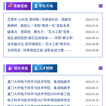
面取得新进展，...
室正式开讲。本次课程由厦门大学党委书记、中国
党建思政
学生天地
科学院院士、国家集成电路产教融合创新平台主任
张荣教授主讲。张荣围绕“神奇的第三代半导体”，深
芯青年 心向党 第88期 | 导师进社区：国家安全记心间 反诈防骗护青春
2026-07-05
入浅出地介绍了半导体发展历史、材料器件的基础
树榜样，践初心！学院“两优一先”表彰名单来了
2026-07-01
原理和未来趋势，带同学们走进第三代半导体...
破痛点、授真招、聚合力：“芯火工程”党务交流会实现精准赋能
2026-05-14
循足迹悟思想 砺芯志担使命——学院“树立和践行正确政绩观”主题党日活动在宁德举办
2026-06-10
追寻扬才志 筑牢报国芯 | “芯火工程”联学共建活动举行
2026-06-09
支部风采 | 传承侨批文脉 汲取奋进力量——微电子与集成电路系师生党支部结对开展《给阿嬷的情书》主题观影活动
2026-06-08
招生信息
人才招聘
厦门大学电子科学与技术学院、集成电路学院关于2027年招收推荐免试研究生（含直博生）预报名的通知
2026-07-15
厦门大学电子科学与技术学院、集成电路学院硕士研究生招生专业目录调整预公告
2026-06-25
厦门大学电子科学与技术学院2026年第三批博士研究生拟录取名单
2026-05-29
电子科学与技术学院2027年申请招收研究生导师名单
2026-05-29