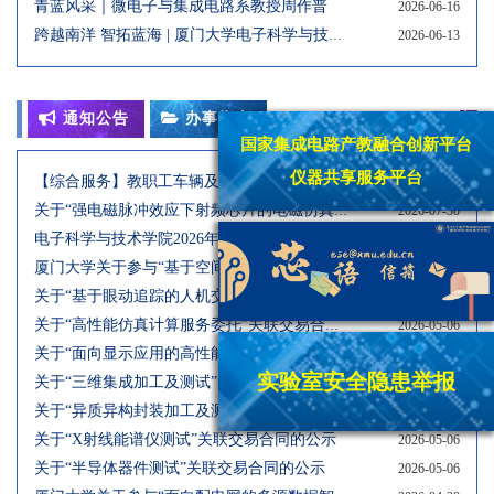
青蓝风采｜微电子与集成电路系教授周作普
2026-06-16
跨越南洋 智拓蓝海 | 厦门大学电子科学与技术学院AI时代创新管理研修班（马来西亚板块）圆满落幕
2026-06-13
通知公告
办事指南
国家集成电路产教融合创新平台
仪器共享服务平台
【综合服务】教职工车辆及公务接待校门通行办理流程
2023-10-01
关于“强电磁脉冲效应下射频芯片的电磁仿真与应用”关联交易合同公示
2026-07-30
电子科学与技术学院2026年暑期值班表
2026-07-20
厦门大学关于参与“基于空间代谢组学新方法的疾病发生发展研究”成果拟申报“2026年度中国分析测试协会分析测试科学奖”的信息公示
2026-06-18
关于“基于眼动追踪的人机交互方法、系统和装置”专利权转让的公示
2026-05-18
关于“高性能仿真计算服务委托”关联交易合同的公示
2026-05-06
关于“面向显示应用的高性能Micro-LED全彩器件制备与表征研究”关联交易合同的公示
2026-05-06
实验室安全隐患举报
关于“三维集成加工及测试”关联交易合同的公示
2026-05-06
关于“异质异构封装加工及测试”关联交易合同的公示
2026-05-06
关于“X射线能谱仪测试”关联交易合同的公示
2026-05-06
关于“半导体器件测试”关联交易合同的公示
2026-05-06